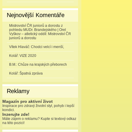
Nejnovější Komentáře
Mistrovství ČR juniorů a dorostu z
pohledu MUDr. Brandejského | Orel
Vyškov – atletický oddíl
:
Mistrovství ČR
juniorů a dorostu
Vítek Hlaváč
:
Chodci velcí i menší,
Kolář
:
VIZE 2020
B.M.
:
Chůze na krajských přeborech
Kolář
:
Špatná zpráva
Reklamy
Magazín pro aktivní život
Inspirace pro zdravý životní styl, pohyb i lepší
kondici.
Inzerujte zde!
Máte zájem o reklamu? Kupte si textový odkaz
na této pozici!