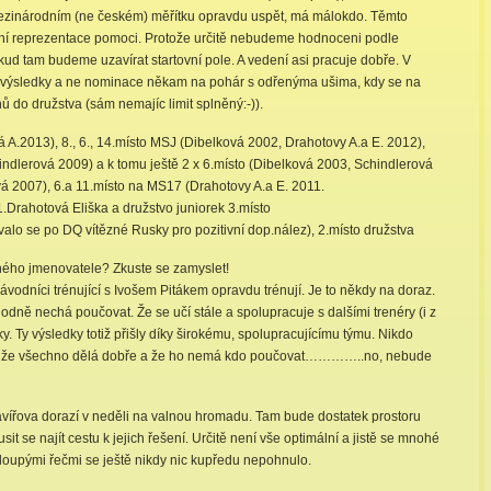
v mezinárodním (ne českém) měřítku opravdu uspět, má málokdo. Těmto
í reprezentace pomoci. Protože určitě nebudeme hodnoceni podle
kud tam budeme uzavírat startovní pole. A vedení asi pracuje dobře. V
du výsledky a ne nominace někam na pohár s odřenýma ušima, kdy se na
 do družstva (sám nemajíc limit splněný:-)).
 A.2013), 8., 6., 14.místo MSJ (Dibelková 2002, Drahotovy A.a E. 2012),
ndlerová 2009) a k tomu ještě 2 x 6.místo (Dibelková 2003, Schindlerová
vá 2007), 6.a 11.místo na MS17 (Drahotovy A.a E. 2011.
Drahotová Eliška a družstvo juniorek 3.místo
lo se po DQ vítězné Rusky pro pozitivní dop.nález), 2.místo družstva
ného jmenovatele? Zkuste se zamyslet!
závodníci trénující s Ivošem Pitákem opravdu trénují. Je to někdy na doraz.
 hodně nechá poučovat. Že se učí stále a spolupracuje s dalšími trenéry (i z
ky. Ty výsledky totiž přišly díky širokému, spolupracujícímu týmu. Nikdo
slí, že všechno dělá dobře a že ho nemá kdo poučovat…………..no, nebude
avířova dorazí v neděli na valnou hromadu. Tam bude dostatek prostoru
t se najít cestu k jejich řešení. Určitě není vše optimální a jistě se mnohé
oupými řečmi se ještě nikdy nic kupředu nepohnulo.