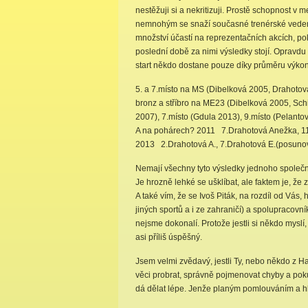
nestěžuji si a nekritizuji. Prostě schopnost 
nemnohým se snaží současné trenérské veden
množství účastí na reprezentačních akcích, po
poslední době za nimi výsledky stojí. Oprav
start někdo dostane pouze díky průměru výkonů
5. a 7.místo na MS (Dibelková 2005, Drahotová
bronz a stříbro na ME23 (Dibelková 2005, Schi
2007), 7.místo (Gdula 2013), 9.místo (Pelanto
A na pohárech? 2011 7.Drahotová Anežka, 11.
2013 2.Drahotová A., 7.Drahotová E.(posunova
Nemají všechny tyto výsledky jednoho společ
Je hrozně lehké se ušklíbat, ale faktem je, že 
A také vím, že se Ivoš Piták, na rozdíl od Vás,
jiných sportů a i ze zahraničí) a spolupracovní
nejsme dokonalí. Protože jestli si někdo my
asi příliš úspěšný.
Jsem velmi zvědavý, jestli Ty, nebo někdo z H
věci probrat, správně pojmenovat chyby a pokusi
dá dělat lépe. Jenže planým pomlouváním a hl