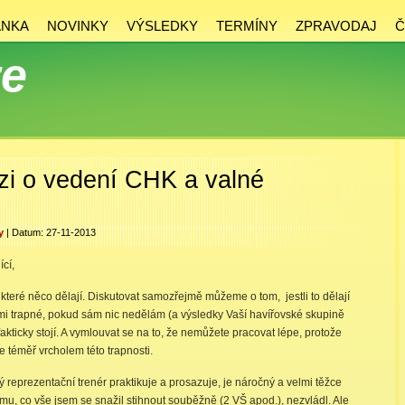
ÁNKA
NOVINKY
VÝSLEDKY
TERMÍNY
ZPRAVODAJ
Č
ze
uzi o vedení CHK a valné
y
| Datum: 27-11-2013
cí,
 které něco dělají. Diskutovat samozřejmě můžeme o tom, jestli to dělají
y mi trapné, pokud sám nic nedělám (a výsledky Vaší havířovské skupině
 fakticky stojí. A vymlouvat se na to, že nemůžete pracovat lépe, protože
 téměř vrcholem této trapnosti.
ý reprezentační trenér praktikuje a prosazuje, je náročný a velmi těžce
mu, co vše jsem se snažil stihnout souběžně (2 VŠ apod.), nezvládl. Ale