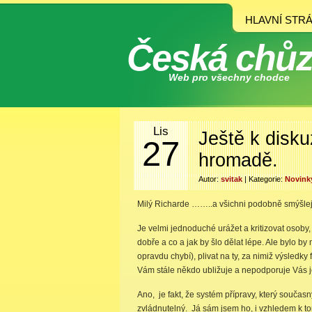
HLAVNÍ STR
Česká chů
Web pro všechny chodce
Lis
Ještě k disk
27
hromadě.
Autor:
svitak
| Kategorie:
Novink
Milý Richarde ……..a všichni podobně smýšlejí
Je velmi jednoduché urážet a kritizovat osoby,
dobře a co a jak by šlo dělat lépe. Ale bylo b
opravdu chybí), plivat na ty, za nimiž výsledky
Vám stále někdo ubližuje a nepodporuje Vás je
Ano, je fakt, že systém přípravy, který současn
zvládnutelný. Já sám jsem ho, i vzhledem k to