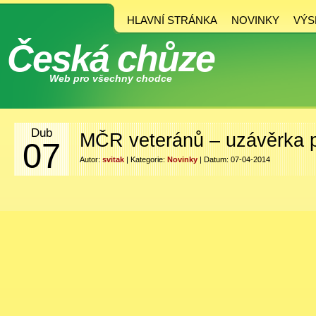
HLAVNÍ STRÁNKA
NOVINKY
VÝS
Česká chůze
Web pro všechny chodce
Dub
MČR veteránů – uzávěrka p
07
Autor:
svitak
| Kategorie:
Novinky
| Datum: 07-04-2014