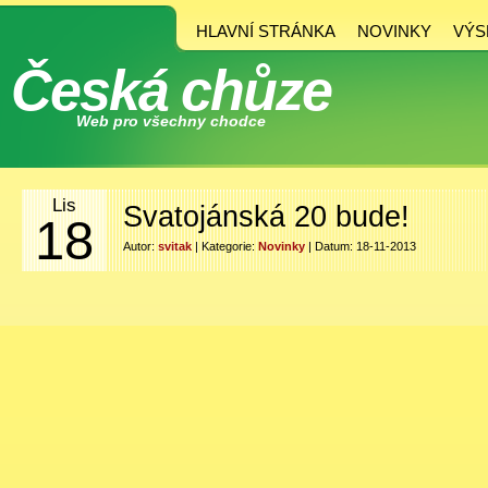
HLAVNÍ STRÁNKA
NOVINKY
VÝS
Česká chůze
Web pro všechny chodce
Lis
Svatojánská 20 bude!
18
Autor:
svitak
| Kategorie:
Novinky
| Datum: 18-11-2013