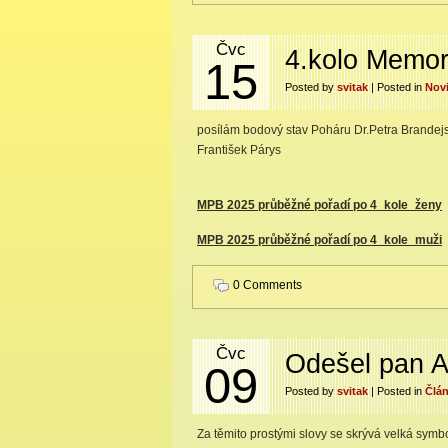
Čvc
4.kolo Memor
15
Posted by
svitak
| Posted in
Nov
posílám bodový stav Poháru Dr.Petra Brandejs
František Párys
MPB 2025 průběžné pořadí po 4_kole_ženy
MPB 2025 průběžné pořadí po 4_kole_muži
0 Comments
Čvc
Odešel pan Al
09
Posted by
svitak
| Posted in
Člá
Za těmito prostými slovy se skrývá velká symbo