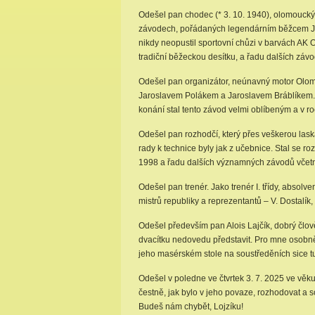
Odešel pan chodec (* 3. 10. 1940), olomoucký 
závodech, pořádaných legendárním běžcem Jar
nikdy neopustil sportovní chůzi v barvách AK
tradiční běžeckou desítku, a řadu dalších závo
Odešel pan organizátor, neúnavný motor Olomo
Jaroslavem Polákem a Jaroslavem Bráblíkem
konání stal tento závod velmi oblíbeným a v ro
Odešel pan rozhodčí, který přes veškerou lask
rady k technice byly jak z učebnice. Stal se
1998 a řadu dalších významných závodů včet
Odešel pan trenér. Jako trenér I. třídy, absol
mistrů republiky a reprezentantů – V. Dostalík,
Odešel především pan Alois Lajčík, dobrý člo
dvacítku nedovedu představit. Pro mne osobně
jeho masérském stole na soustředěních sice tuš
Odešel v poledne ve čtvrtek 3. 7. 2025 ve věku
čestně, jak bylo v jeho povaze, rozhodovat a
Budeš nám chybět, Lojzíku!