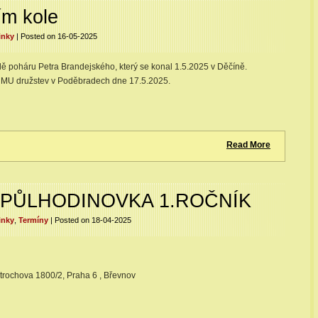
ím kole
inky
| Posted on 16-05-2025
dě poháru Petra Brandejského, který se konal 1.5.2025 v Děčíně.
ři MU družstev v Poděbradech dne 17.5.2025.
Read More
PŮLHODINOVKA 1.ROČNÍK
inky
,
Termíny
| Posted on 18-04-2025
ntrochova 1800/2, Praha 6 , Břevnov