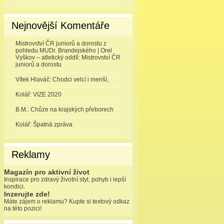
Nejnovější Komentáře
Mistrovství ČR juniorů a dorostu z
pohledu MUDr. Brandejského | Orel
Vyškov – atletický oddíl
:
Mistrovství ČR
juniorů a dorostu
Vítek Hlaváč
:
Chodci velcí i menší,
Kolář
:
VIZE 2020
B.M.
:
Chůze na krajských přeborech
Kolář
:
Špatná zpráva
Reklamy
Magazín pro aktivní život
Inspirace pro zdravý životní styl, pohyb i lepší
kondici.
Inzerujte zde!
Máte zájem o reklamu? Kupte si textový odkaz
na této pozici!