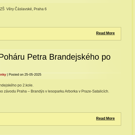
m ZŠ Věry Čáslavské, Praha 6
Read More
Poháru Petra Brandejského po
inky
| Posted on 25-05-2025
ndejského po 2.kole.
ího závodu Praha – Brandýs v lesoparku Arborka v Praze-Satalicích.
Read More