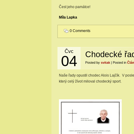
Čest jeho památce!
Míla Lapka
0 Comments
Čvc
Chodecké řady
04
Posted by
svitak
| Posted in
Člá
Naše řady opustil chodec Alois Lajčík. V pos
který celý žívot miloval chodecký sport.