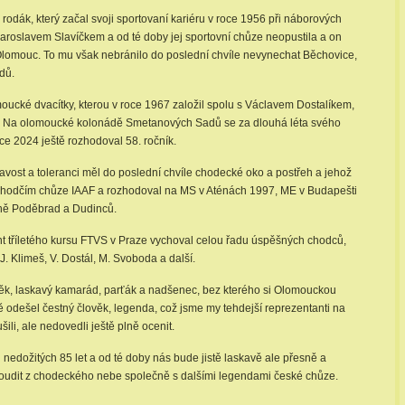
rodák, který začal svoji sportovaní kariéru v roce 1956 při náborových
oslavem Slavíčkem a od té doby jej sportovní chůze neopustila a on
 Olomouc. To mu však nebránilo do poslední chvíle nevynechat Běchovice,
dů.
ucké dvacítky, kterou v roce 1967 založil spolu s Václavem Dostalíkem,
. Na olomoucké kolonádě Smetanových Sadů se za dlouhá léta svého
ce 2024 ještě rozhodoval 58. ročník.
avost a toleranci měl do poslední chvíle chodecké oko a postřeh a jehož
 rozhodčím chůze IAAF a rozhodoval na MS v Aténách 1997, ME v Budapešti
ně Poděbrad a Dudinců.
vent tříletého kursu FTVS v Praze vychoval celou řadu úspěšných chodců,
 J. Klimeš, V. Dostál, M. Svoboda a další.
věk, laskavý kamarád, parťák a nadšenec, bez kterého si Olomouckou
 odešel čestný člověk, legenda, což jsme my tehdejší reprezentanti na
ili, ale nedovedli ještě plně ocenit.
 nedožitých 85 let a od té doby nás bude jistě laskavě ale přesně a
 soudit z chodeckého nebe společně s dalšími legendami české chůze.