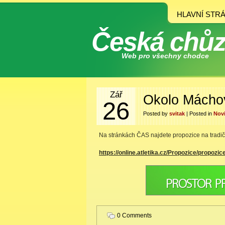
HLAVNÍ STR
Česká chů
Web pro všechny chodce
Zář
Okolo Máchov
26
Posted by
svitak
| Posted in
Nov
Na stránkách ČAS najdete propozice na tradič
https://online.atletika.cz/Propozice/propozic
0 Comments