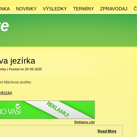
ÁNKA
NOVINKY
VÝSLEDKY
TERMÍNY
ZPRAVODAJ
Č
ze
a jezírka
inky
| Posted on 26-09-2025
ní Máchovo jezírko
e/81164
Reklama zde
Read More