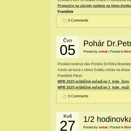
zmínka o tom, že svátek chůze v Rumburku b
Propozice na závody najdete na https://onlin
František
0 Comments
Čvn
Pohár Dr.Pet
05
Posted by
svitak
| Posted in
Nov
Posílám bodový stav Poháru Dr.Petra Brandej
4.kolo se koná v rámci Svátku chůze na dráz
František Párys
MPB 2025 průběžné pořadí po 3_kole_ženy
MPB 2025 průběžné pořadí po 3_kole_muži
0 Comments
Kvě
1/2 hodinovk
27
Posted by
svitak
| Posted in
Nov