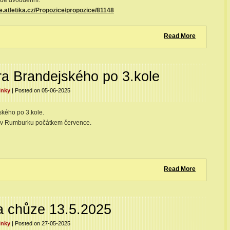
ude dvoudenní.
e.atletika.cz/Propozice/propozice/81148
Read More
ra Brandejského po 3.kole
inky
| Posted on 05-06-2025
ského po 3.kole.
e v Rumburku počátkem července.
Read More
a chůze 13.5.2025
inky
| Posted on 27-05-2025