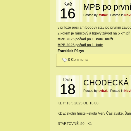
Kvě
MPB po prvn
16
Posted by
svitak
| Posted in
Nov
v příloze posílám bodový stav po prvním závo
2.kolem je rámcový a ligový závod na 5 km p
MPB 2025 pořadí po 1_kole_muži
MPB 2025 pořadí po 1_kole
František Párys
0 Comments
Dub
CHODECKÁ 
18
Posted by
svitak
| Posted in
Nov
KDY: 13.5.2025 OD 18:00
KDE: školní hřiště –škola Věry Čáslavské, Ša
STARTOVNÉ: 50,- Kč