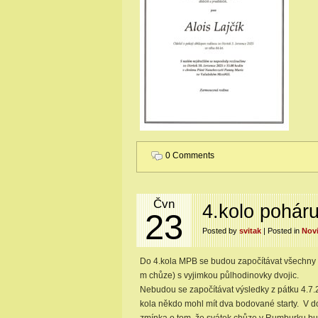
0 Comments
Čvn
4.kolo pohár
23
Posted by
svitak
| Posted in
Nov
Do 4.kola MPB se budou započítávat všechny t
m chůze) s vyjimkou půlhodinovky dvojic.
Nebudou se započítávat výsledky z pátku 4.7.
kola někdo mohl mít dva bodované starty. V 