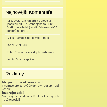
Nejnovější Komentáře
Mistrovství ČR juniorů a dorostu z
pohledu MUDr. Brandejského | Orel
Vyškov – atletický oddíl
:
Mistrovství ČR
juniorů a dorostu
Vítek Hlaváč
:
Chodci velcí i menší,
Kolář
:
VIZE 2020
B.M.
:
Chůze na krajských přeborech
Kolář
:
Špatná zpráva
Reklamy
Magazín pro aktivní život
Inspirace pro zdravý životní styl, pohyb i lepší
kondici.
Inzerujte zde!
Máte zájem o reklamu? Kupte si textový odkaz
na této pozici!