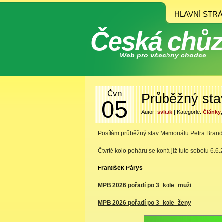
HLAVNÍ STR
Česká chů
Web pro všechny chodce
Čvn
Průběžný sta
05
Autor:
svitak
| Kategorie:
Články
Posílám průběžný stav Memoriálu Petra Bran
Čtvrté kolo poháru se koná již tuto sobotu 6.
František Párys
MPB 2026 pořadí po 3_kole_muži
MPB 2026 pořadí po 3_kole_ženy