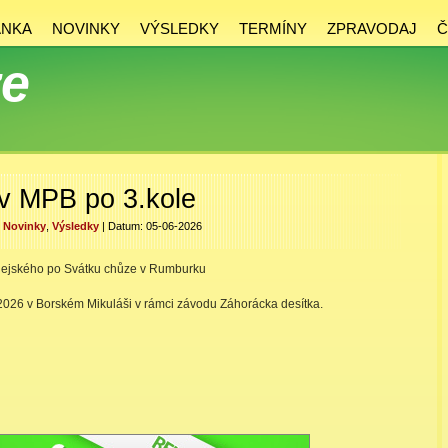
ÁNKA
NOVINKY
VÝSLEDKY
TERMÍNY
ZPRAVODAJ
Č
ze
v MPB po 3.kole
,
Novinky
,
Výsledky
| Datum: 05-06-2026
dejského po Svátku chůze v Rumburku
6.2026 v Borském Mikuláši v rámci závodu Záhorácka desítka.