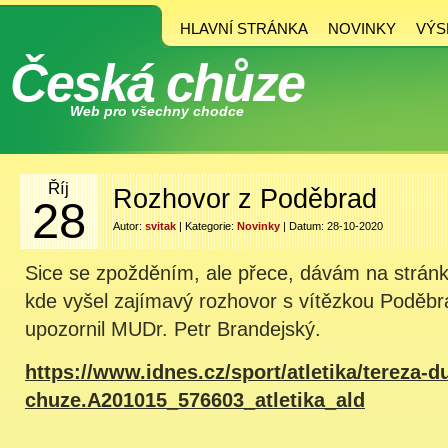
HLAVNÍ STRÁNKA
NOVINKY
VÝS
Česká chůze
Web pro všechny chodce
Říj
Rozhovor z Poděbrad
28
Autor:
svitak
| Kategorie:
Novinky
| Datum: 28-10-2020
Sice se zpožděním, ale přece, dávám na stránk
kde vyšel zajímavý rozhovor s vítězkou Poděbr
upozornil MUDr. Petr Brandejský.
https://www.idnes.cz/sport/atletika/tereza-d
chuze.A201015_576603_atletika_ald