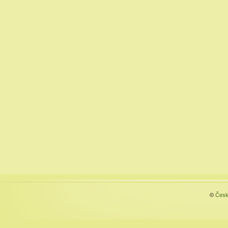
©
Česk