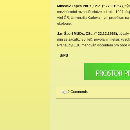
Miloslav Lapka PhDr., CSc. (* 27.9.1957),
býv
mezinárodní rozhodčí chůze od roku 1997, ú
věd ČR, Univerzita Karlova, nyní proděkan na
ekologie.
Jan Šperl MUDr., CSc. (* 22.12.1963),
bývalý 
min ze začátku 80. let), povoláním lékař, vy
Praha, byl 1.8. jmenován docentem pro obor vni
drPB
0 Comments