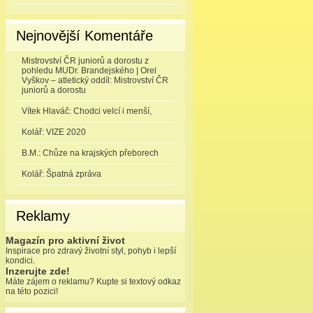
Nejnovější Komentáře
Mistrovství ČR juniorů a dorostu z
pohledu MUDr. Brandejského | Orel
Vyškov – atletický oddíl
:
Mistrovství ČR
juniorů a dorostu
Vítek Hlaváč
:
Chodci velcí i menší,
Kolář
:
VIZE 2020
B.M.
:
Chůze na krajských přeborech
Kolář
:
Špatná zpráva
Reklamy
Magazín pro aktivní život
Inspirace pro zdravý životní styl, pohyb i lepší
kondici.
Inzerujte zde!
Máte zájem o reklamu? Kupte si textový odkaz
na této pozici!