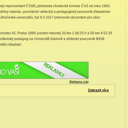
alý reprezentant ČSSR
,
předseda chodecké komise ČAS od roku 1993,
spěšný veterán, povoláním vědecký a pedagogický pracovník (Akademie
 Jihočeské univerzitě), byl 9.5.2017 jmenován docentem pro obor
chodec AC Praha 1890 (osobní rekordy 20 km 1:38:25 h a 50 km 4:52:35
sokoškolský pedagog na Univerzitě Karlově a vědecký pracovník IKEM
třní lékařství.
Reklama zde
Zobrazit více