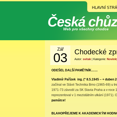
HLAVNÍ STR
Česká chů
Web pro všechny chodce
Zář
Chodecké zp
03
Autor:
svitak
| Kategorie:
Novink
ODEŠEL DALŠÍ PAMĚTNÍK……
Vladimír Pařízek ing. (* 8.5.1945 – + duben 
začínal ve Slávii Technika Brno (1965-69) u tr
1971-73 závodil za SK Slavia Praha a v roce 
reprezentoval v 1 mezistátním utkání (1971). 
památce!
BLAHOPŘEJEME K AKADEMICKÝM HODN