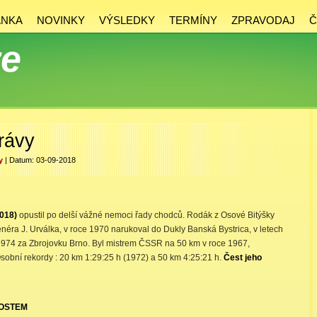
ÁNKA
NOVINKY
VÝSLEDKY
TERMÍNY
ZPRAVODAJ
Č
ze
rávy
y
| Datum: 03-09-2018
2018)
opustil po delší vážné nemoci řady chodců. Rodák z Osové Bitýšky
enéra J. Urválka, v roce 1970 narukoval do Dukly Banská Bystrica, v letech
1974 za Zbrojovku Brno. Byl mistrem ČSSR na 50 km v roce 1967,
Osobní rekordy : 20 km 1:29:25 h (1972) a 50 km 4:25:21 h.
Čest jeho
OSTEM