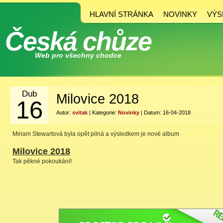
HLAVNÍ STRÁNKA
NOVINKY
VÝS
Česká chůze
Web pro všechny chodce
Dub
Milovice 2018
16
Autor:
svitak
| Kategorie:
Novinky
| Datum: 16-04-2018
Miriam Stewartová byla opět pilná a výsledkem je nové album
Milovice 2018
Tak pěkné pokoukání!