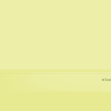
©
Česk