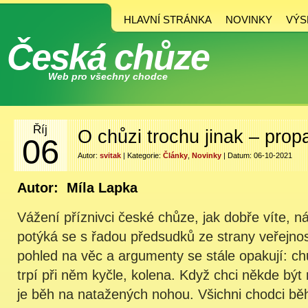
HLAVNÍ STRÁNKA
NOVINKY
VÝS
Česká chůze
Web pro všechny chodce
Říj
O chůzi trochu jinak – pro
06
Autor:
svitak
| Kategorie:
Články
,
Novinky
| Datum: 06-10-2021
Autor: Míla Lapka
Vážení příznivci české chůze, jak dobře víte, ná
potýká se s řadou předsudků ze strany veřejnosti
pohled na věc a argumenty se stále opakují: ch
trpí při něm kyčle, kolena. Když chci někde být
je běh na natažených nohou. Všichni chodci běha