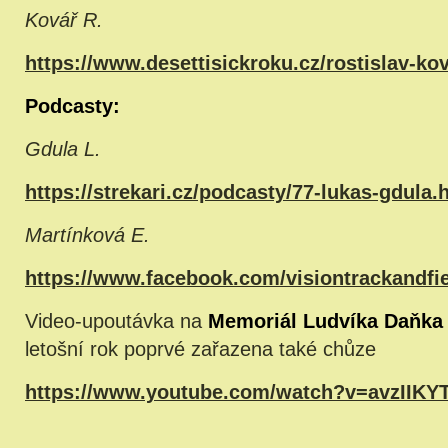
Kovář R.
https://www.desettisickroku.cz/rostislav-ko
Podcasty:
Gdula L.
https://strekari.cz/podcasty/77-lukas-gdula.
Martínková E.
https://www.facebook.com/visiontrackandfi
Video-upoutávka na
Memoriál Ludvíka Daňka
letošní rok poprvé zařazena také chůze
https://www.youtube.com/watch?v=avzIIK