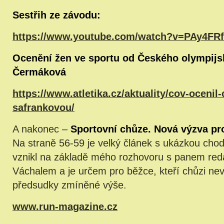
Sestřih ze závodu:
https://www.youtube.com/watch?v=PAy4F
Ocenění žen ve sportu od Českého olympijs
Čermáková
https://www.atletika.cz/aktuality/cov-oceni
safrankovou/
A nakonec –
Sportovní chůze. Nová výzva pr
Na straně 56-59 je velký článek s ukázkou chod
vznikl na základě mého rozhovoru s panem re
Váchalem a je určem pro běžce, kteří chůzi nevi
předsudky zmíněné výše.
www.run-magazine.cz