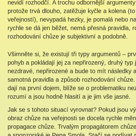
nevidí rozhodčí. A trochu odbornější argument
protože trvá dlouho, zatěžuje kyčle a kolena (to
veřejností), nevypadá hezky, je pomalá nebo na
rychle se dá jen běžet, nemá přesná pravidla, 
rozhodování chůze je subjektivní a podobně.
Všimněte si, že existují tři typy argumentů – prvn
pohyb a pokládají jej za nepřirozený, druhý typ 
nezdravé, nepřirozené a bude to mít následky a t
samotná pravidla a způsob rozhodování chůze. 
dají na první dojem, blíže se o problematiku n
rozumí a jsou hodně hlasití a je jim vše jasné.
Jak se s tohoto situací vyrovnat? Pokud jsou v
obraz chůze na veřejnosti se docela rychle měn
propagace chůze. Trvalým propagátorem chůze 
a sponzorské je Pepa Smola, Stačí se podívat 