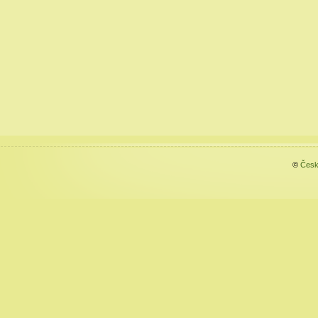
©
Česk