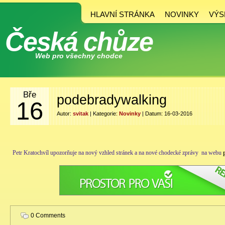
HLAVNÍ STRÁNKA
NOVINKY
VÝS
Česká chůze
Web pro všechny chodce
Bře
podebradywalking
16
Autor:
svitak
| Kategorie:
Novinky
| Datum: 16-03-2016
Petr Kratochvíl upozorňuje na nový vzhled stránek a na nové chodecké zprávy na webu
0 Comments