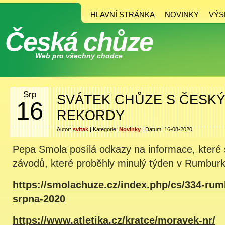
HLAVNÍ STRÁNKA
NOVINKY
VÝS
Česká chůze
Web pro všechny chodce
Srp
SVÁTEK CHŮZE S ČESKÝ
16
REKORDY
Autor:
svitak
| Kategorie:
Novinky
| Datum: 16-08-2020
Pepa Smola posílá odkazy na informace, které 
závodů, které proběhly minulý týden v Rumburk
https://smolachuze.cz/index.php/cs/334-rum
srpna-2020
https://www.atletika.cz/kratce/moravek-nr/