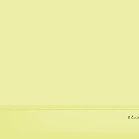
©
Česk