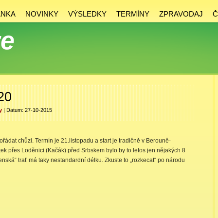
ÁNKA
NOVINKY
VÝSLEDKY
TERMÍNY
ZPRAVODAJ
Č
ze
20
y
| Datum: 27-10-2015
řádat chůzi. Termín je 21.listopadu a start je tradičně v Berouně-
ek přes Loděnici (Kačák) před Srbskem bylo by to letos jen nějakých 8
enská“ trať má taky nestandardní délku. Zkuste to „rozkecat“ po národu