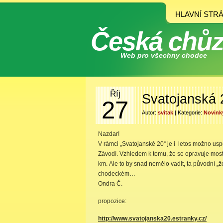
HLAVNÍ STR
Česká chů
Web pro všechny chodce
Říj
Svatojanská 
27
Autor:
svitak
| Kategorie:
Novink
Nazdar!
V rámci „Svatojanské 20“ je i letos možno uspo
Závodí. Vzhledem k tomu, že se opravuje most
km. Ale to by snad nemělo vadit, ta původní „ž
chodeckém…
Ondra Č.
propozice:
http://www.svatojanska20.estranky.cz/