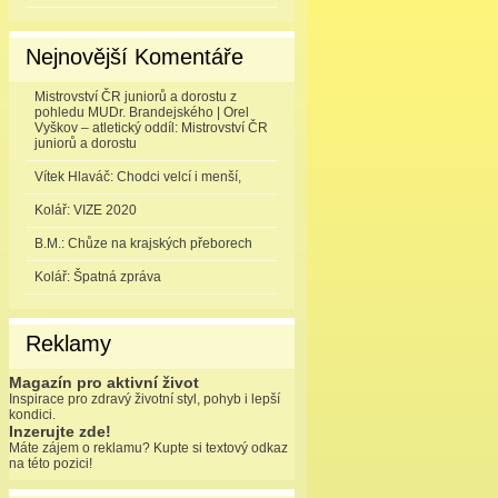
Nejnovější Komentáře
Mistrovství ČR juniorů a dorostu z
pohledu MUDr. Brandejského | Orel
Vyškov – atletický oddíl
:
Mistrovství ČR
juniorů a dorostu
Vítek Hlaváč
:
Chodci velcí i menší,
Kolář
:
VIZE 2020
B.M.
:
Chůze na krajských přeborech
Kolář
:
Špatná zpráva
Reklamy
Magazín pro aktivní život
Inspirace pro zdravý životní styl, pohyb i lepší
kondici.
Inzerujte zde!
Máte zájem o reklamu? Kupte si textový odkaz
na této pozici!