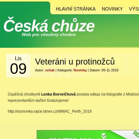
HLAVNÍ STRÁNKA
NOVINKY
VÝS
Česká chůze
Web pro všechny chodce
Lis
Veteráni u protinožců
09
Autor:
svitak
| Kategorie:
Novinky
| Datum: 09-11-2016
Úspěšná chodkyně
Lenka Borovičková
poslala odkaz na fotografie z Mistrovs
reprezentantům dařilo! Gratulujeme!
http://sosnovka.rajce.idnes.cz/WMAC_Perth_2016