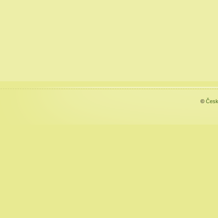
©
Česk