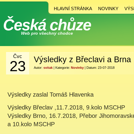
HLAVNÍ STRÁNKA
NOVINKY
VÝS
Česká chůze
Web pro všechny chodce
Čvc
Výsledky z Břeclavi a Brna
23
Autor:
svitak
| Kategorie:
Novinky
| Datum: 23-07-2018
Výsledky zaslal Tomáš Hlavenka
Výsledky Břeclav ,11.7.2018, 9.kolo MSCHP
Výsledky Brno, 16.7.2018, Přebor Jihomoravské
a 10.kolo MSCHP